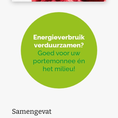
Energieverbruik
verduurzamen?
Goed voor uw
portemonnee én
het milieu!
Samengevat